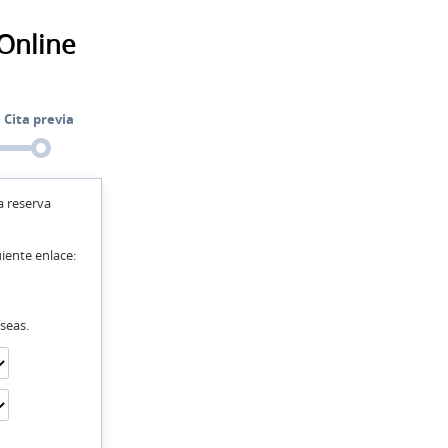
 Online
. Cita previa
a reserva
uiente enlace:
eseas.