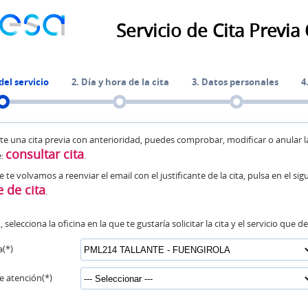
Servicio de Cita Previa
del servicio
2. Día y hora de la cita
3. Datos personales
4
ste una cita previa con anterioridad, puedes comprobar, modificar o anular l
consultar cita
e:
.
e te volvamos a reenviar el email con el justificante de la cita, pulsa en el sig
e de cita
.
selecciona la oficina en la que te gustaría solicitar la cita y el servicio que d
a(*)
e atención(*)