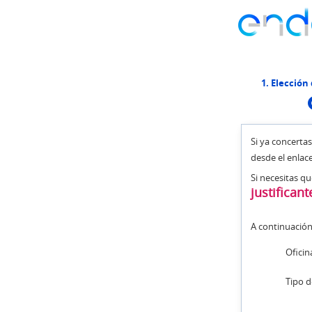
1. Elección 
Si ya concerta
desde el enlac
Si necesitas qu
justificant
A continuación, 
Oficin
Tipo d